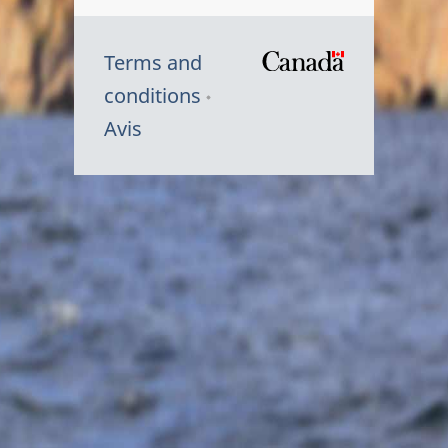
Terms and
/
conditions
Symbole
Avis
du
gouvernem
du
Canada