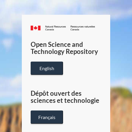
Canada.ca
/
Gouverneme
Open Science and
du
Technology Repository
Canada
English
Dépôt ouvert des
sciences et technologie
Français