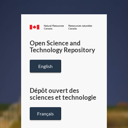
Canada.ca
/
Gouverneme
Open Science and
du
Technology Repository
Canada
English
Dépôt ouvert des
sciences et technologie
Français