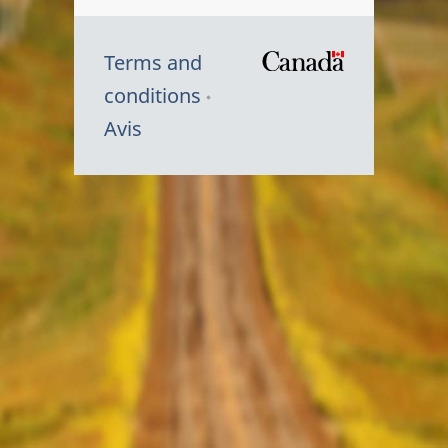
Terms and
/
conditions
Symbole
Avis
du
gouvernem
du
Canada