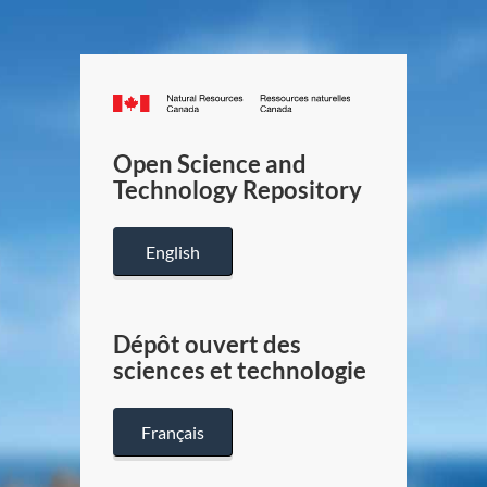
Canada.ca
/
Gouverneme
Open Science and
du
Technology Repository
Canada
English
Dépôt ouvert des
sciences et technologie
Français