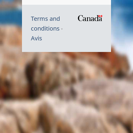
Terms and
/
conditions
Symbole
Avis
du
gouvernem
du
Canada