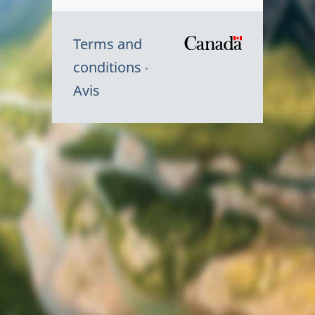
Terms and
/
conditions
Symbole
Avis
du
gouvernem
du
Canada