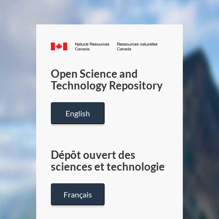
Canada.ca
/
Gouverneme
Open Science and
du
Technology Repository
Canada
English
Dépôt ouvert des
sciences et technologie
Français