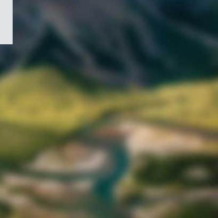
/
Symbole
du
gouvernement
du
Canada