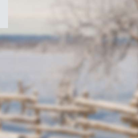
/
Symbole
du
gouvernement
du
Canada