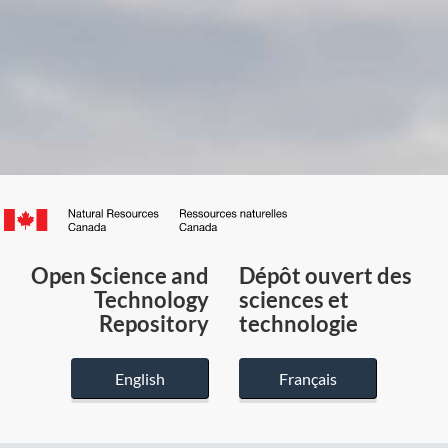
Canada.ca
/
Gouvernement
Open Science and
Dépôt ouvert des
du
Technology
sciences et
Canada
Repository
technologie
English
Français