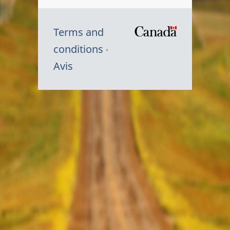
Terms and
/
conditions
Symbole
Avis
du
gouvernem
du
Canada