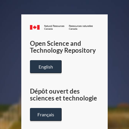
Canada.ca
/
Gouverneme
Open Science and
du
Technology Repository
Canada
English
Dépôt ouvert des
sciences et technologie
Français