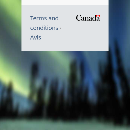
Terms and
/
conditions
Symbole
Avis
du
gouvernem
du
Canada