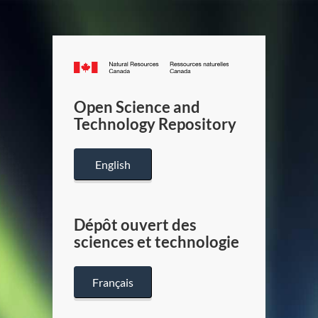
Canada.ca
/
Gouverneme
Open Science and
du
Technology Repository
Canada
English
Dépôt ouvert des
sciences et technologie
Français