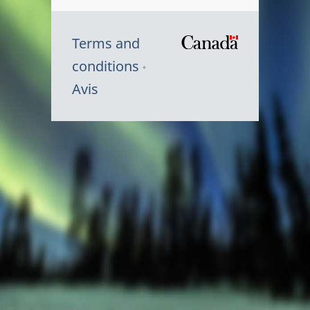
Terms and
/
conditions
Symbole
Avis
du
gouvernem
du
Canada