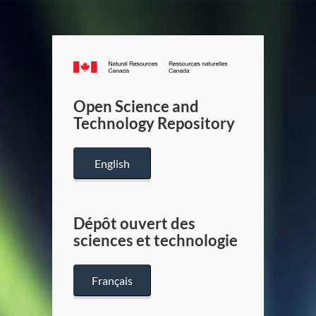
Canada.ca
/
Gouverneme
Open Science and
du
Technology Repository
Canada
English
Dépôt ouvert des
sciences et technologie
Français