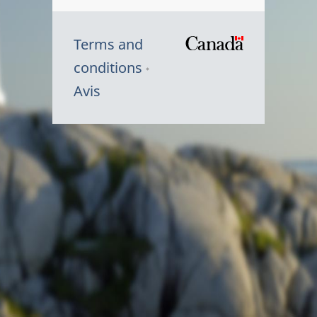
Terms and
/
conditions
Symbole
Avis
du
gouvernem
du
Canada