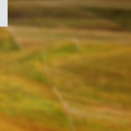
/
Symbole
du
gouvernement
du
Canada