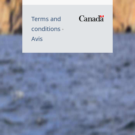
Terms and
/
conditions
Symbole
Avis
du
gouvernem
du
Canada