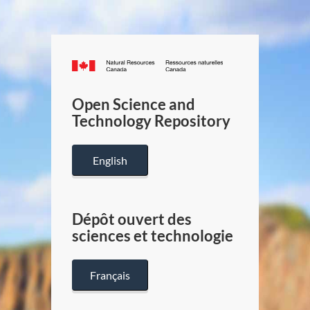
Canada.ca
/
Gouverneme
Open Science and
du
Technology Repository
Canada
English
Dépôt ouvert des
sciences et technologie
Français