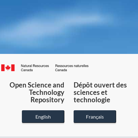
Canada.ca
/
Gouvernement
Open Science and
Dépôt ouvert des
du
Technology
sciences et
Canada
Repository
technologie
English
Français