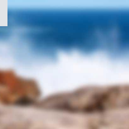
/
Symbole
du
gouvernement
du
Canada