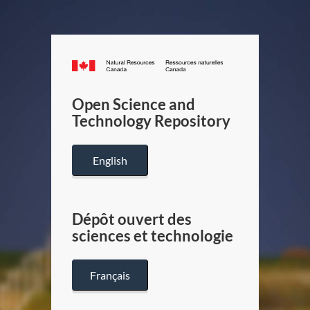
Canada.ca
/
Gouverneme
Open Science and
du
Technology Repository
Canada
English
Dépôt ouvert des
sciences et technologie
Français