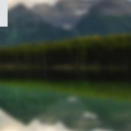
/
Symbole
du
gouvernement
du
Canada