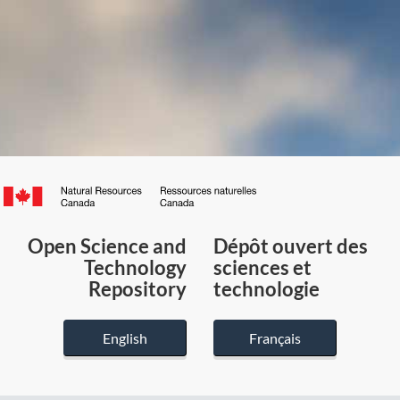
Canada.ca
/
Gouvernement
Open Science and
Dépôt ouvert des
du
Technology
sciences et
Canada
Repository
technologie
English
Français