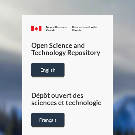
Canada.ca
/
Gouverneme
Open Science and
du
Technology Repository
Canada
English
Dépôt ouvert des
sciences et technologie
Français