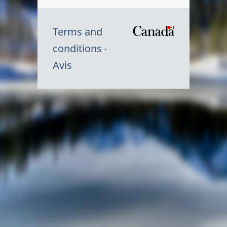
Terms and
/
conditions
Symbole
Avis
du
gouvernem
du
Canada