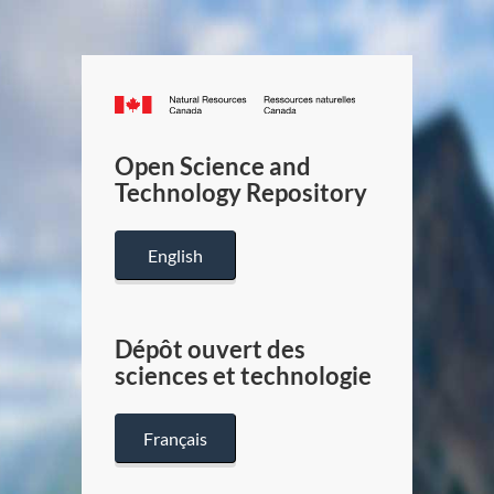
Canada.ca
/
Gouverneme
Open Science and
du
Technology Repository
Canada
English
Dépôt ouvert des
sciences et technologie
Français