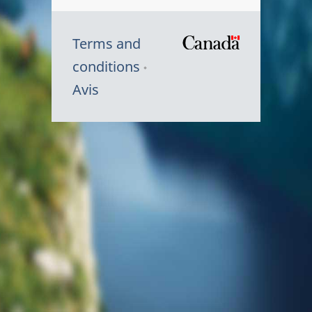
Terms and
/
conditions
Symbole
Avis
du
gouvernem
du
Canada