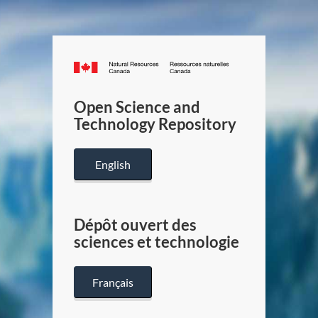
Canada.ca
/
Gouverneme
Open Science and
du
Technology Repository
Canada
English
Dépôt ouvert des
sciences et technologie
Français