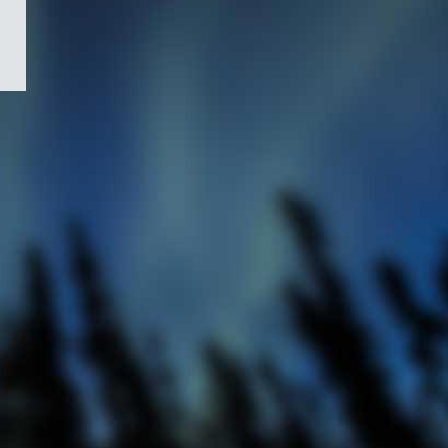
/
Symbole
du
gouvernement
du
Canada