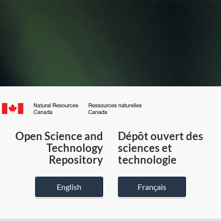
Canada.ca
/
Gouvernement
Open Science and
Dépôt ouvert des
du
Technology
sciences et
Canada
Repository
technologie
English
Français