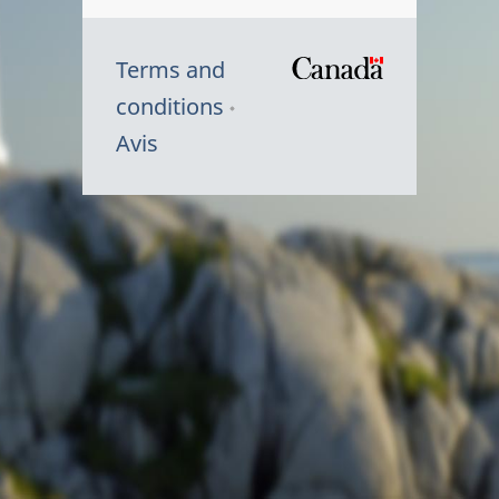
Terms and
/
conditions
Symbole
Avis
du
gouvernem
du
Canada