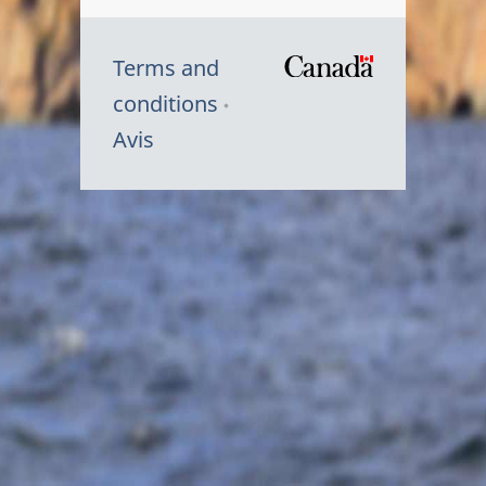
Terms and
/
conditions
Symbole
Avis
du
gouvernem
du
Canada