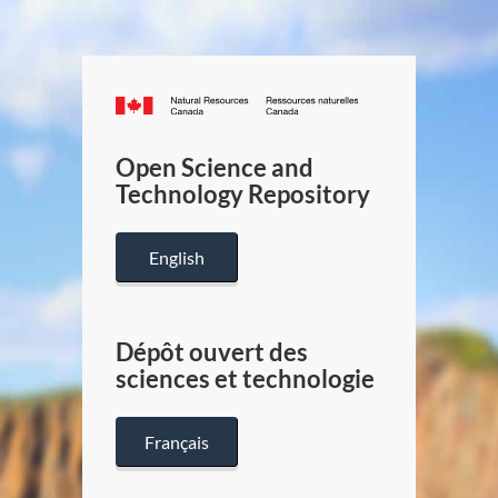
Canada.ca
/
Gouverneme
Open Science and
du
Technology Repository
Canada
English
Dépôt ouvert des
sciences et technologie
Français