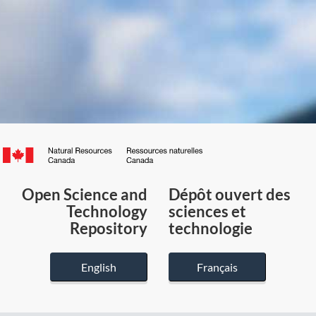
Canada.ca
/
Gouvernement
Open Science and
Dépôt ouvert des
du
Technology
sciences et
Canada
Repository
technologie
English
Français