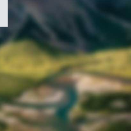
/
Symbole
du
gouvernement
du
Canada