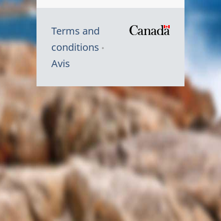
Terms and
/
conditions
Symbole
Avis
du
gouvernem
du
Canada