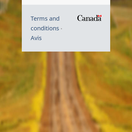
Terms and
/
conditions
Symbole
Avis
du
gouvernem
du
Canada