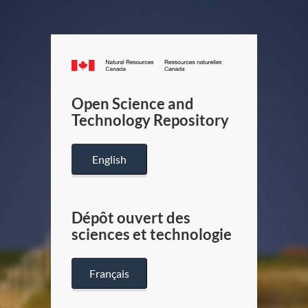
Canada.ca
/
Gouverneme
Open Science and
du
Technology Repository
Canada
English
Dépôt ouvert des
sciences et technologie
Français