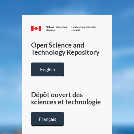
Canada.ca
/
Gouverneme
Open Science and
du
Technology Repository
Canada
English
Dépôt ouvert des
sciences et technologie
Français