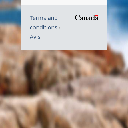
Terms and
/
conditions
Symbole
Avis
du
gouvernem
du
Canada