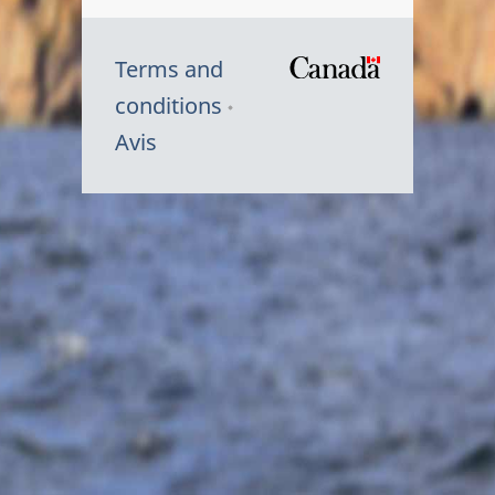
Terms and
/
conditions
Symbole
Avis
du
gouvernem
du
Canada