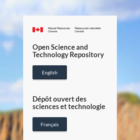
Canada.ca
/
Gouverneme
Open Science and
du
Technology Repository
Canada
English
Dépôt ouvert des
sciences et technologie
Français