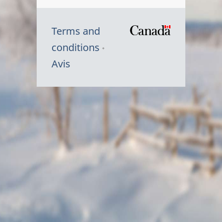
Terms and
/
conditions
Symbole
Avis
du
gouvernem
du
Canada