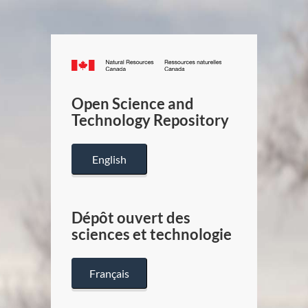
Canada.ca
/
Gouverneme
Open Science and
du
Technology Repository
Canada
English
Dépôt ouvert des
sciences et technologie
Français