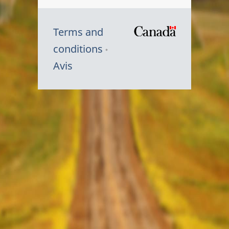
Terms and
/
conditions
Symbole
Avis
du
gouvernem
du
Canada