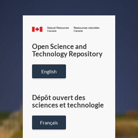
Canada.ca
/
Gouverneme
Open Science and
du
Technology Repository
Canada
English
Dépôt ouvert des
sciences et technologie
Français