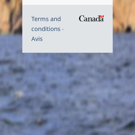
Terms and
/
conditions
Symbole
Avis
du
gouvernem
du
Canada