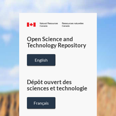
Canada.ca
/
Gouverneme
Open Science and
du
Technology Repository
Canada
English
Dépôt ouvert des
sciences et technologie
Français