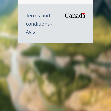
Terms and
/
conditions
Symbole
Avis
du
gouvernem
du
Canada