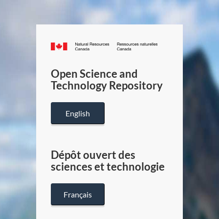
Canada.ca
/
Gouverneme
Open Science and
du
Technology Repository
Canada
English
Dépôt ouvert des
sciences et technologie
Français