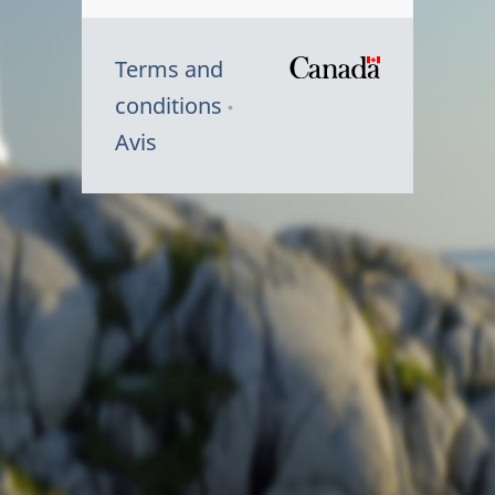
Terms and
/
conditions
Symbole
Avis
du
gouvernem
du
Canada