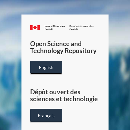
Canada.ca
/
Gouverneme
Open Science and
du
Technology Repository
Canada
English
Dépôt ouvert des
sciences et technologie
Français