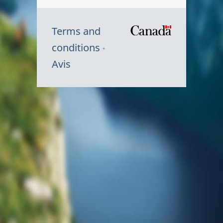
Terms and
/
conditions
Symbole
Avis
du
gouvernem
du
Canada