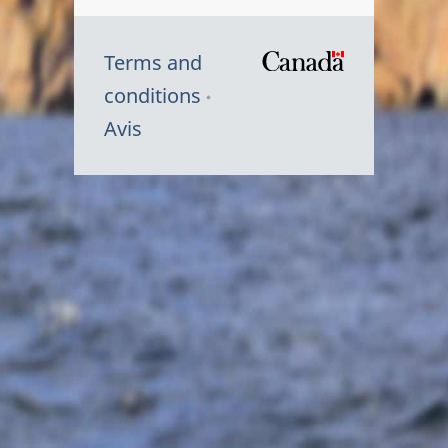
Terms and
/
conditions
Symbole
Avis
du
gouvernem
du
Canada