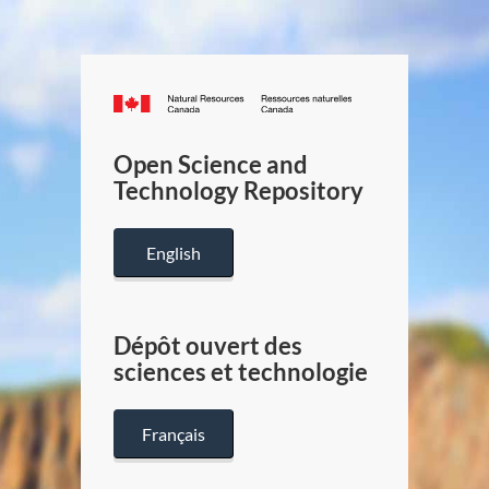
Canada.ca
/
Gouverneme
Open Science and
du
Technology Repository
Canada
English
Dépôt ouvert des
sciences et technologie
Français