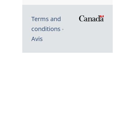
Terms and
/
conditions
Symbole
Avis
du
gouvernem
du
Canada