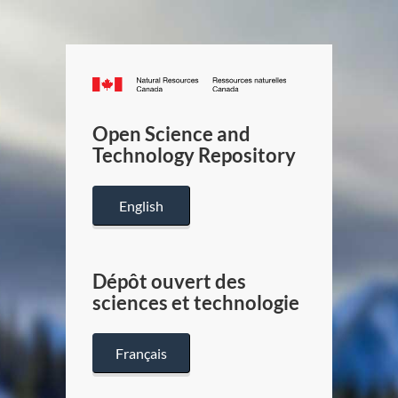
Canada.ca
/
Gouverneme
Open Science and
du
Technology Repository
Canada
English
Dépôt ouvert des
sciences et technologie
Français