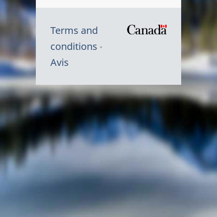
Terms and
/
conditions
Symbole
Avis
du
gouvernem
du
Canada