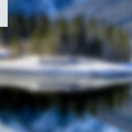
/
Symbole
du
gouvernement
du
Canada