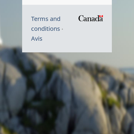
Terms and
/
conditions
Symbole
Avis
du
gouvernem
du
Canada