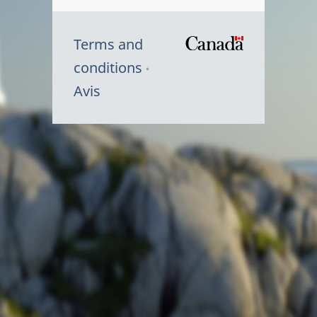
Terms and
/
conditions
Symbole
Avis
du
gouvernem
du
Canada