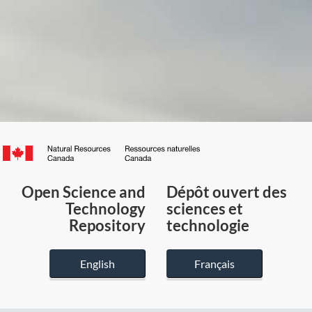
Canada.ca
/
Gouvernement
Open Science and
Dépôt ouvert des
du
Technology
sciences et
Canada
Repository
technologie
English
Français