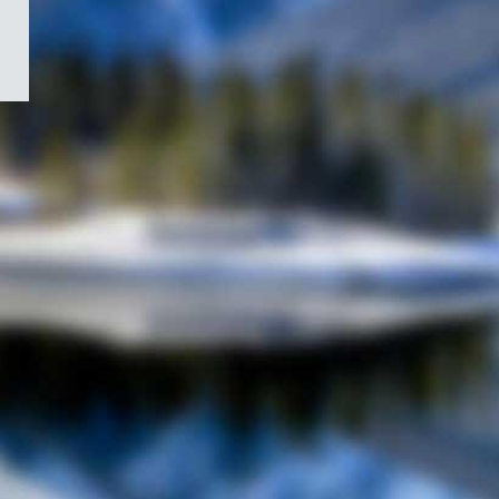
/
Symbole
du
gouvernement
du
Canada