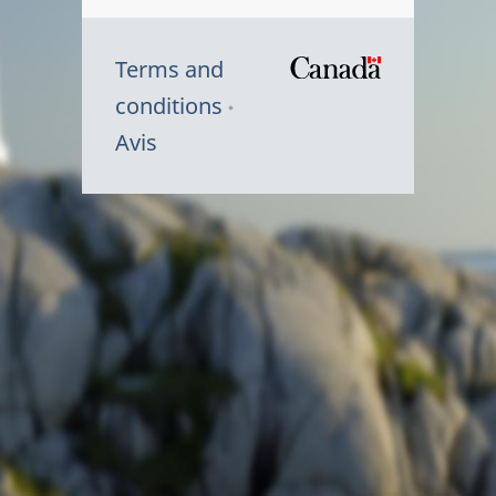
Terms and
/
conditions
Symbole
Avis
du
gouvernem
du
Canada