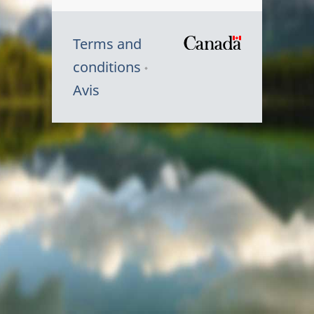
Terms and
/
conditions
Symbole
Avis
du
gouvernem
du
Canada