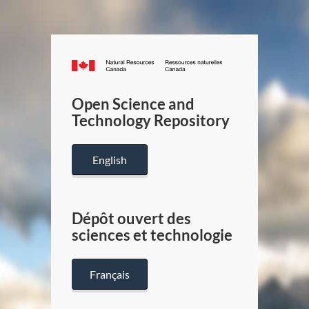
Canada.ca
/
Gouverneme
Open Science and
du
Technology Repository
Canada
English
Dépôt ouvert des
sciences et technologie
Français