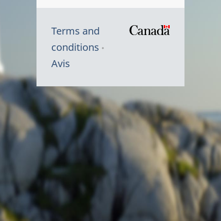
Terms and
/
conditions
Symbole
Avis
du
gouvernem
du
Canada