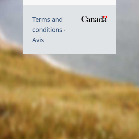
Terms and
/
conditions
Symbole
Avis
du
gouvernem
du
Canada