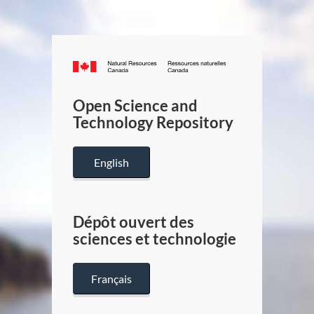
Canada.ca
/
Gouverneme
Open Science and
du
Technology Repository
Canada
English
Dépôt ouvert des
sciences et technologie
Français