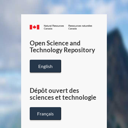
Canada.ca
/
Gouverneme
Open Science and
du
Technology Repository
Canada
English
Dépôt ouvert des
sciences et technologie
Français