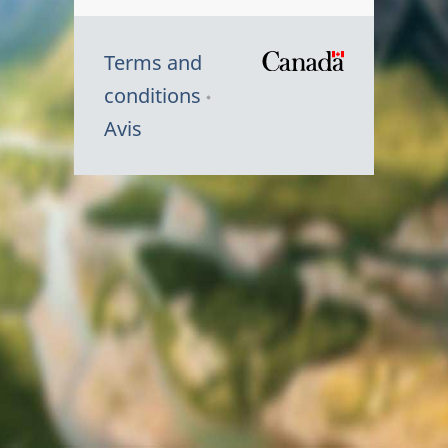
Terms and
/
conditions
Symbole
Avis
du
gouvernem
du
Canada