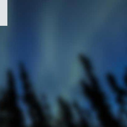
/
Symbole
du
gouvernement
du
Canada