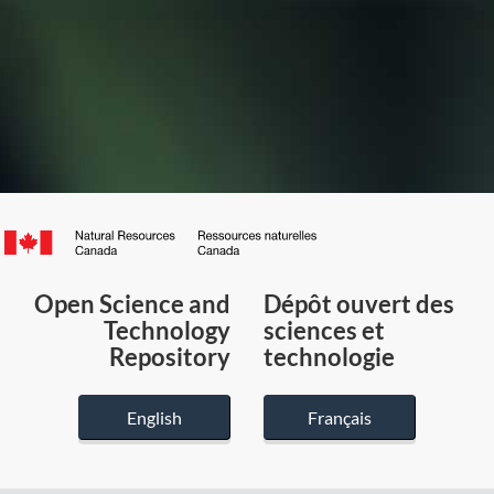
Canada.ca
/
Gouvernement
Open Science and
Dépôt ouvert des
du
Technology
sciences et
Canada
Repository
technologie
English
Français