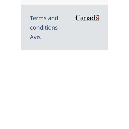
Terms and
/
conditions
Symbole
Avis
du
gouvernem
du
Canada