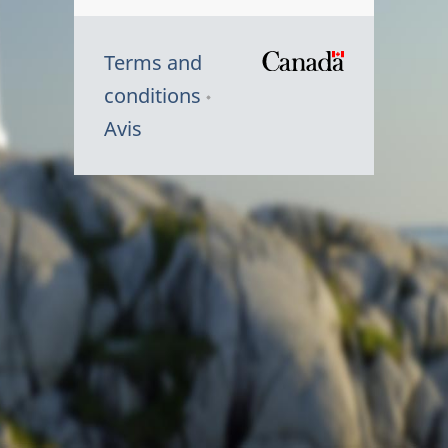
Terms and
/
conditions
Symbole
Avis
du
gouvernem
du
Canada