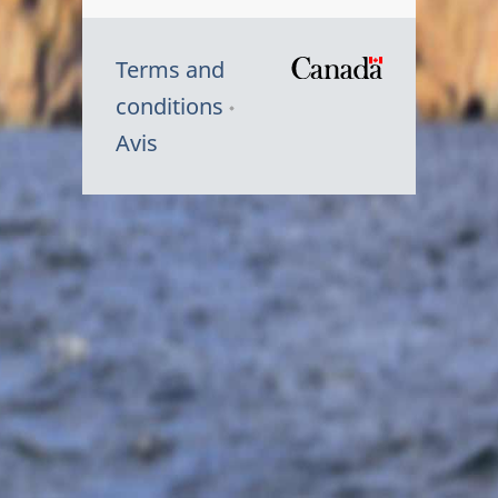
Terms and
/
conditions
Symbole
Avis
du
gouvernem
du
Canada