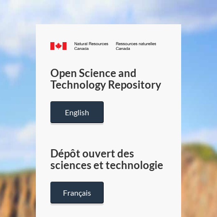
Canada.ca
/
Gouverneme
Open Science and
du
Technology Repository
Canada
English
Dépôt ouvert des
sciences et technologie
Français