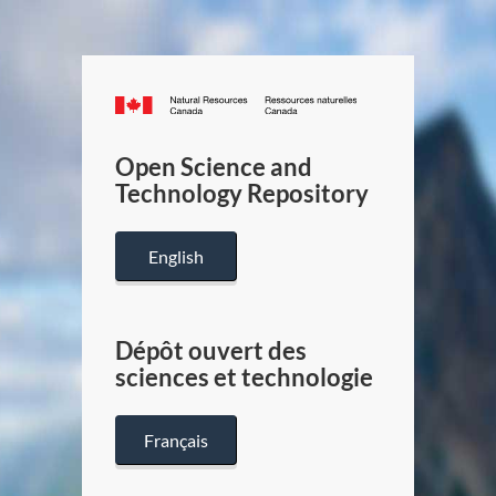
Canada.ca
/
Gouverneme
Open Science and
du
Technology Repository
Canada
English
Dépôt ouvert des
sciences et technologie
Français