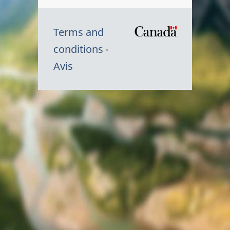
Terms and
/
conditions
Symbole
Avis
du
gouvernem
du
Canada