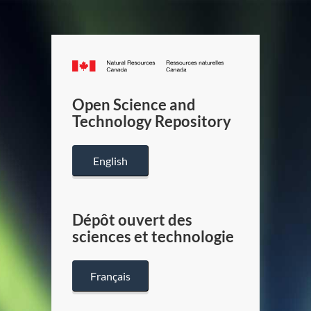
Canada.ca
/
Gouverneme
Open Science and
du
Technology Repository
Canada
English
Dépôt ouvert des
sciences et technologie
Français