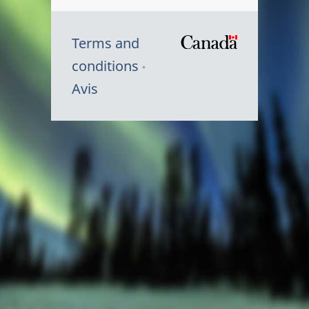
Terms and
/
conditions
Symbole
Avis
du
gouvernem
du
Canada